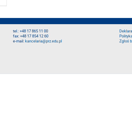
tel.: +48 17 865 11 00
Deklara
fax: +48 17 854 12 60
Polityk
e-mail:
kancelaria@prz.edu.pl
Zgłoś b