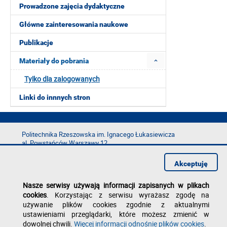
Prowadzone zajęcia dydaktyczne
Główne zainteresowania naukowe
Publikacje
Materiały do pobrania
Tylko dla zalogowanych
Linki do innnych stron
Politechnika Rzeszowska im. Ignacego Łukasiewicza
al. Powstańców Warszawy 12
35-029 Rzeszów
Akceptuję
tel.: +48 17 865 11 00
fax: +48 17 854 12 60
Nasze serwisy używają informacji zapisanych w plikach
e-mail:
kancelaria@prz.edu.pl
cookies
. Korzystając z serwisu wyrażasz zgodę na
Deklaracja dostępności
używanie plików cookies zgodnie z aktualnymi
Polityka prywatności
ustawieniami przeglądarki, które możesz zmienić w
Zgłoś błąd na stronie
dowolnej chwili.
Więcej informacji odnośnie plików cookies
.